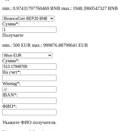
min.: 0.97431797760469 BNB
max.: 1948.3960547327 BNB
Сумма
*
:
Получаете
min.: 500 EUR
max.: 999876.88799641 EUR
Сумма
*
:
На счет
*
:
Wisetag
*
:
IBAN
*
:
ФИО
*
:
Укажите ФИО получателя.