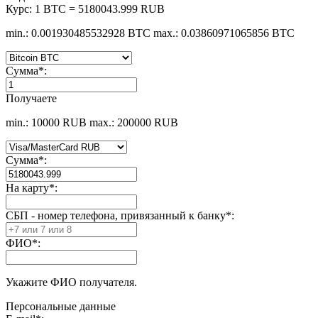
Курс:
1 BTC = 5180043.999 RUB
min.: 0.001930485532928 BTC
max.: 0.03860971065856 BTC
Сумма
*
:
Получаете
min.: 10000 RUB
max.: 200000 RUB
Сумма
*
:
На карту
*
:
СБП - номер телефона, привязанный к банку
*
:
ФИО
*
:
Укажите ФИО получателя.
Персональные данные