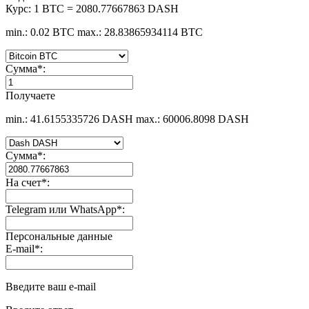
Курс:
1 BTC = 2080.77667863 DASH
min.: 0.02 BTC
max.: 28.83865934114 BTC
Сумма
*
:
Получаете
min.: 41.6155335726 DASH
max.: 60006.8098 DASH
Сумма
*
:
На счет
*
:
Telegram или WhatsApp
*
:
Персональные данные
E-mail
*
:
Введите ваш e-mail