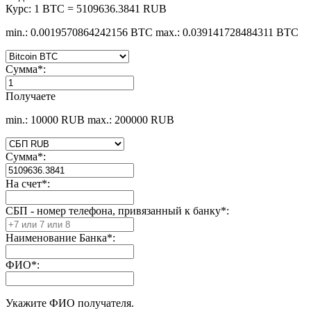
Курс:
1 BTC = 5109636.3841 RUB
min.: 0.0019570864242156 BTC
max.: 0.039141728484311 BTC
Сумма
*
:
Получаете
min.: 10000 RUB
max.: 200000 RUB
Сумма
*
:
На счет
*
:
СБП - номер телефона, привязанный к банку
*
:
Наименование Банка
*
:
ФИО
*
:
Укажите ФИО получателя.