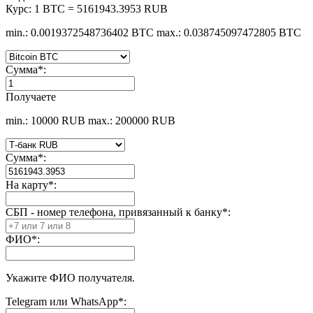
Курс:
1 BTC = 5161943.3953 RUB
min.: 0.0019372548736402 BTC
max.: 0.038745097472805 BTC
Сумма
*
:
Получаете
min.: 10000 RUB
max.: 200000 RUB
Сумма
*
:
На карту
*
:
СБП - номер телефона, привязанный к банку
*
:
ФИО
*
:
Укажите ФИО получателя.
Telegram или WhatsApp
*
: