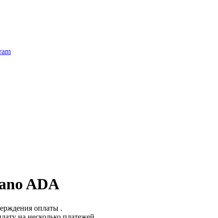
ram
dano ADA
верждения оплаты .
лату на несколько платежей.