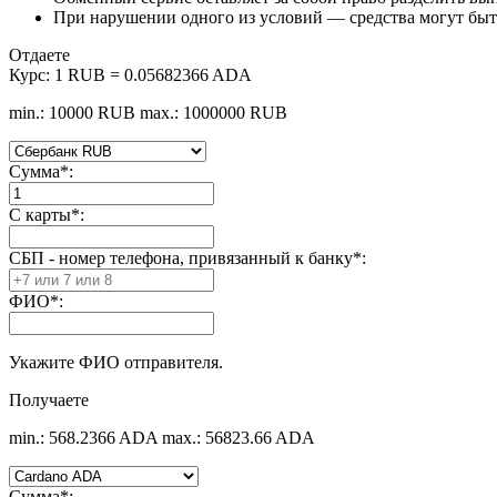
При нарушении одного из условий — средства могут быть
Отдаете
Курс:
1 RUB = 0.05682366 ADA
min.: 10000 RUB
max.: 1000000 RUB
Сумма
*
:
С карты
*
:
СБП - номер телефона, привязанный к банку
*
:
ФИО
*
:
Укажите ФИО отправителя.
Получаете
min.: 568.2366 ADA
max.: 56823.66 ADA
Сумма
*
: