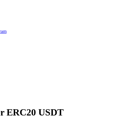
ram
er ERC20 USDT