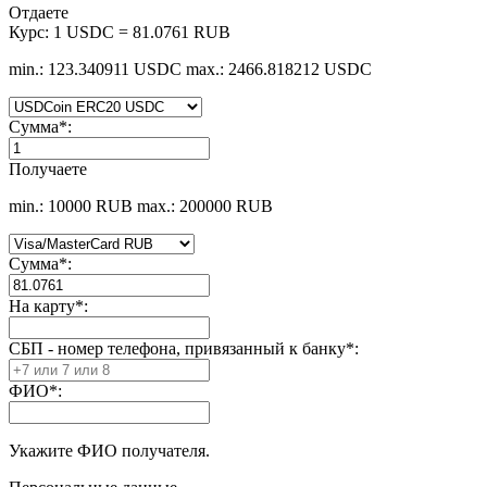
Отдаете
Курс:
1 USDC = 81.0761 RUB
min.: 123.340911 USDC
max.: 2466.818212 USDC
Сумма
*
:
Получаете
min.: 10000 RUB
max.: 200000 RUB
Сумма
*
:
На карту
*
:
СБП - номер телефона, привязанный к банку
*
:
ФИО
*
:
Укажите ФИО получателя.