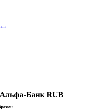
ram
 Альфа-Банк RUB
бразом: