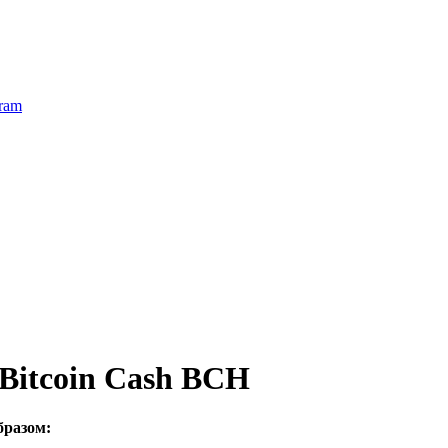
ram
Bitcoin Cash BCH
бразом: