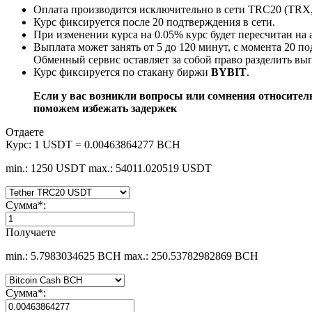
Оплата производится исключительно в сети TRC20 (TR
Курс фиксируется после 20 подтверждения в сети.
При изменении курса на 0.05% курс будет пересчитан на 
Выплата может занять от 5 до 120 минут, с момента 20 п
Обменный сервис оставляет за собой право разделить вып
Курс фиксируется по стакану биржи
BYBIT
.
Если у вас возникли вопросы или сомнения относите
поможем избежать задержек
Отдаете
Курс:
1 USDT = 0.00463864277 BCH
min.: 1250 USDT
max.: 54011.020519 USDT
Сумма
*
:
Получаете
min.: 5.7983034625 BCH
max.: 250.53782982869 BCH
Сумма
*
: