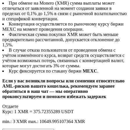
При обмене на Monero (XMR) сумма выплаты может
отличаться от заявленной на момент создания заявки в
пределах от 0,1% до 1,5% в связи с рыночной волатильностью
и спецификой конвертации.
Конвертация осуществляется по рыночному курсу биржи
MEXC на момент проведения операции.
Фактическая сумма покупки XMR может быть меньше
предварительно рассчитанной, допускается отклонение до
1,5%.
В случае отказа пользователя от проведения обмена с
учётом изменённого курса, возврат средств осуществляется с
учётом возможных потерь, связанных с конвертацией валют,
которые могут достигать 3% от суммы.
Курс фиксируется по стакану биржи
MEXC
.
Если у вас возникли вопросы или сомнения относительно
AML-рисков вашего кошелька, рекомендуем заранее
обратиться в наш чат — мы оперативно
проконсультируем и поможем избежать задержек
Отдаете
Курс:
1 XMR = 375.72355289 USDT
min.: 3 XMR
max.: 10649.995107364 XMR